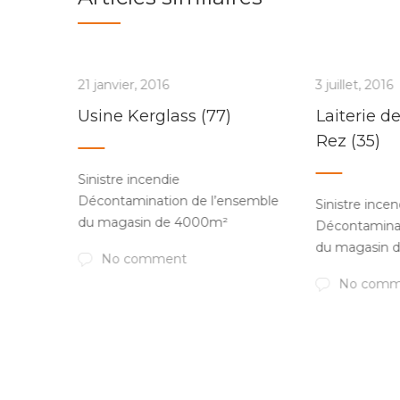
21 janvier, 2016
3 juillet, 2016
Usine Kerglass (77)
Laiterie d
e)
Rez (35)
Sinistre incendie
Décontamination de l’ensemble
Sinistre incen
du magasin de 4000m²
semble
Décontaminat
du magasin 
No comment
No comm