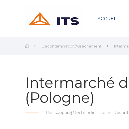
ACCUEIL
Décontamination/Assèchement
Interm
Intermarché 
(Pologne)
Par
support@technoclic.fr
dans
Décont