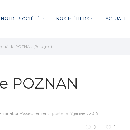
NOTRE SOCIÉTÉ
NOS MÉTIERS
ACTUALIT
arché de POZNAN (Pologne)
de POZNAN
amination/Assèchement
posté le
7 janvier, 2019
0
1