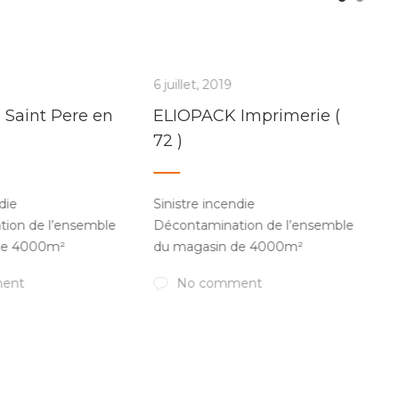
6 juillet, 2019
e Saint Pere en
ELIOPACK Imprimerie (
72 )
die
Sinistre incendie
ion de l’ensemble
Décontamination de l’ensemble
de 4000m²
du magasin de 4000m²
ent
No comment